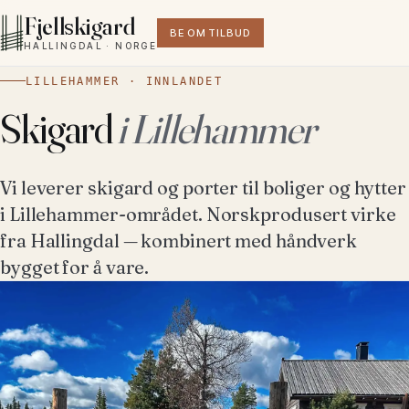
Fjellskigard
BE OM TILBUD
HALLINGDAL · NORGE
LILLEHAMMER · INNLANDET
Skigard
i Lillehammer
Vi leverer skigard og porter til boliger og hytter
i Lillehammer-området. Norskprodusert virke
fra Hallingdal — kombinert med håndverk
bygget for å vare.