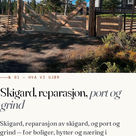
№ 01 — HVA VI GJØR
Skigard, reparasjon,
port og
grind
Skigard, reparasjon av skigard, og port og
grind — for boliger, hytter og næring i