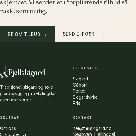
skjemaet. Vi sender et uforpliktende tilbud så
raskt som mulig.
SEND E-POST
BE OM TILBUD →
TJENESTER
Fjellskigard
Skigard
Gåport
Tradisjonell skigard og solid
Porter
gjerdebygging fra Hallingdal —
Skigardvirke
over hele Norge.
Pris
SELSKAP
KONTAKT
Om oss
hei@fjellskigard.no
Nesbyen, Hallingdal
Slik jobber vi