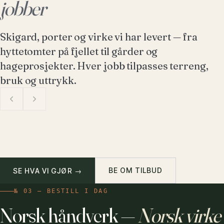
jobber
Skigard, porter og virke vi har levert — fra
hyttetomter på fjellet til gårder og
hageprosjekter. Hver jobb tilpasses terreng,
bruk og uttrykk.
Skiga
Kjøreport i malmfuru
dobbe
NESFJELLET
BE OM TILBUD
SE HVA VI GJØR →
№ 03 — BESTILL I DAG
Norsk håndverk —
Norsk virke