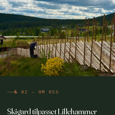
№ 02 — OM OSS
Skigard tilpasset Lillehammer