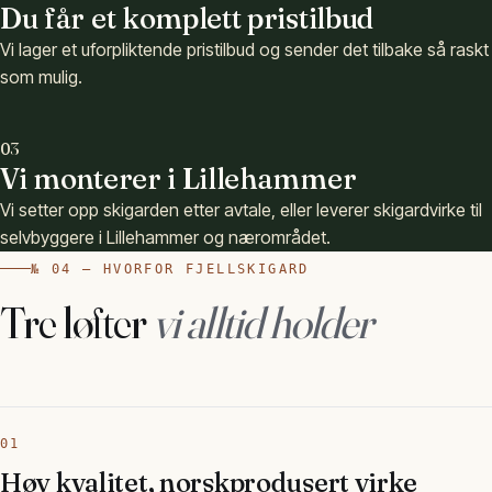
Du får et komplett pristilbud
Vi lager et uforpliktende pristilbud og sender det tilbake så raskt
som mulig.
03
Vi monterer i Lillehammer
Vi setter opp skigarden etter avtale, eller leverer skigardvirke til
selvbyggere i Lillehammer og nærområdet.
№ 04 — HVORFOR FJELLSKIGARD
Tre løfter
vi alltid holder
01
Høy kvalitet, norskprodusert virke